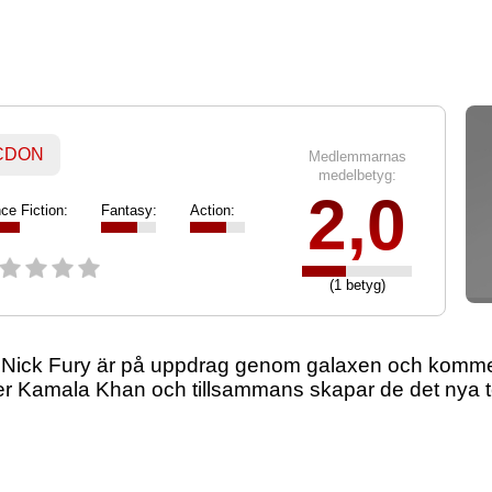
 CDON
Medlemmarnas
medelbetyg:
2,0
ce Fiction:
Fantasy:
Action:
(1 betyg)
Nick Fury är på uppdrag genom galaxen och kommer h
er Kamala Khan och tillsammans skapar de det nya 