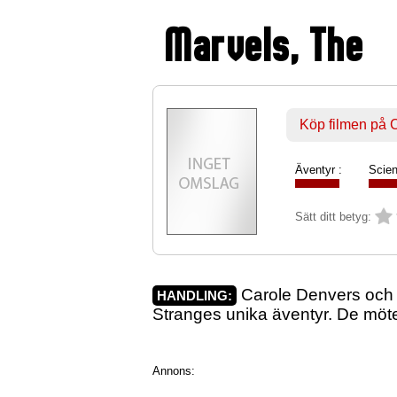
Marvels, The
Köp filmen på
Äventyr :
Scien
Sätt ditt betyg:
Carole Denvers och 
HANDLING:
Stranges unika äventyr. De möt
Annons: