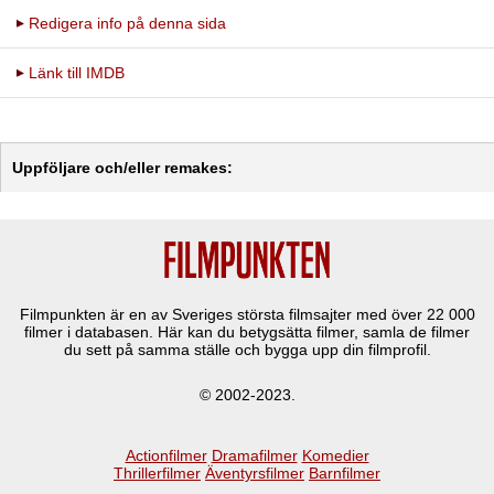
Redigera info på denna sida
Länk till IMDB
Uppföljare och/eller remakes:
Filmpunkten är en av Sveriges största filmsajter med över
22 000
filmer i databasen. Här kan du betygsätta filmer, samla de filmer
du sett på samma ställe och bygga upp din filmprofil.
© 2002-2023.
Actionfilmer
Dramafilmer
Komedier
Thrillerfilmer
Äventyrsfilmer
Barnfilmer