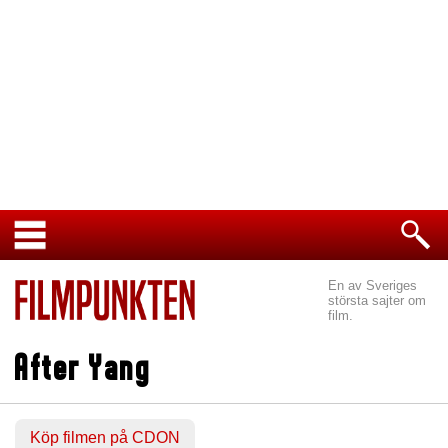
En av Sveriges
största sajter om
film.
After Yang
Köp filmen på CDON