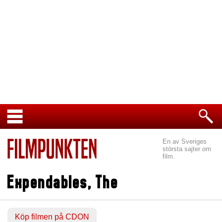
En av Sveriges
största sajter om
film.
Expendables, The
Köp filmen på CDON