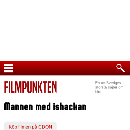
En av Sveriges
största sajter om
film.
Mannen med ishackan
Köp filmen på CDON