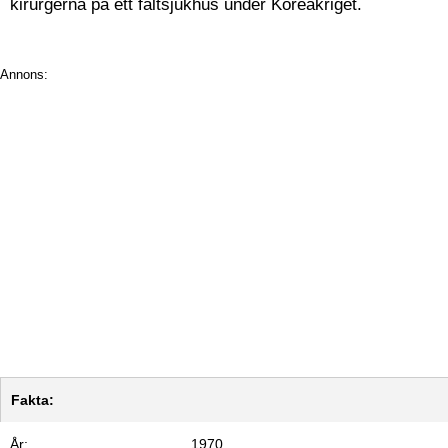
kirurgerna på ett fältsjukhus under Koreakriget.
Annons:
Fakta:
År:
1970