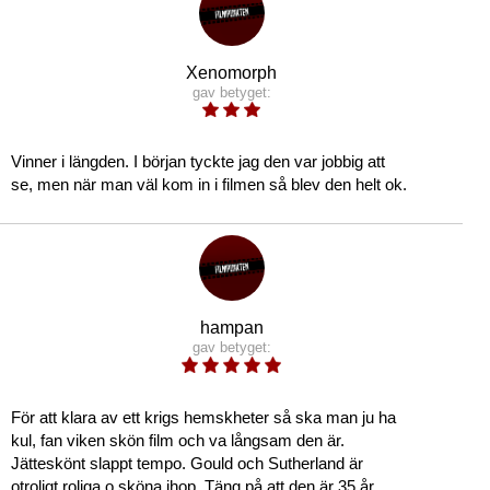
Xenomorph
gav betyget:
Vinner i längden. I början tyckte jag den var jobbig att
se, men när man väl kom in i filmen så blev den helt ok.
hampan
gav betyget:
För att klara av ett krigs hemskheter så ska man ju ha
kul, fan viken skön film och va långsam den är.
Jätteskönt slappt tempo. Gould och Sutherland är
otroligt roliga o sköna ihop. Täng på att den är 35 år