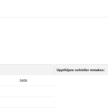
Uppföljare och/eller remakes:
3406