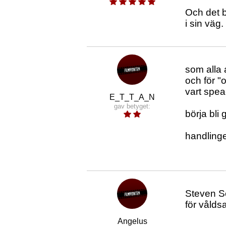
Och det b
i sin väg.
som alla 
och för "
vart speac
E_T_T_A_N
gav betyget:
börja bli
handlinge
Steven Se
för våld
Angelus