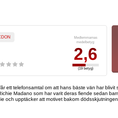
 CDON
Medlemmarnas
medelbetyg:
2,6
(19 betyg)
år ett telefonsamtal om att hans bäste vän har blivit
 Richie Madano som har varit deras fiende sedan bar
ie och upptäcker att motivet bakom dödsskjutningen gå