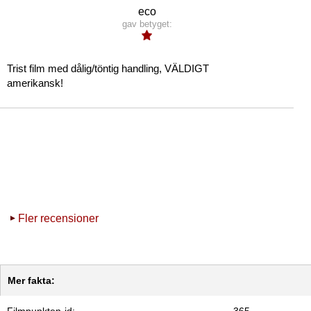
eco
gav betyget:
Trist film med dålig/töntig handling, VÄLDIGT
amerikansk!
Fler recensioner
Mer fakta:
Filmpunkten-id:
365