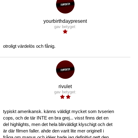
yourbirthdaypresent
gav betyget:
otroligt värdelös och fånig.
rivulet
gav betyget:
typiskt amerikansk. känns väldigt mycket som tvserien
cops, och de tär INTE en bra grej... visst finns det en
del highlights, men det hela blirväldigt klyschigt och det
är där filmen faller. ahde den varit lite mer originell i
fråga om manus och idéer hade jag definitivt gett den