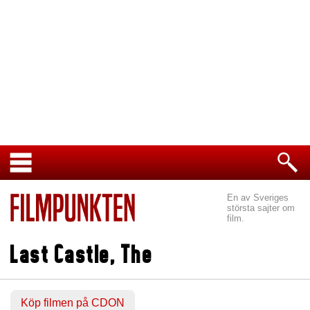
En av Sveriges
största sajter om
film.
Last Castle, The
Köp filmen på CDON