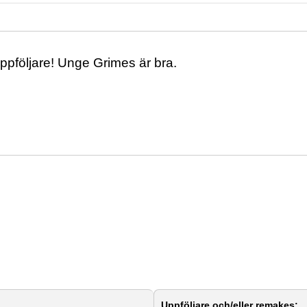
pföljare! Unge Grimes är bra.
Uppföljare och/eller remakes: