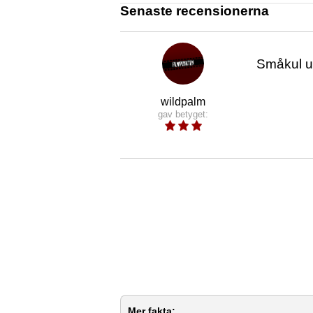
Senaste recensionerna
Småkul up
wildpalm
gav betyget:
Mer fakta: