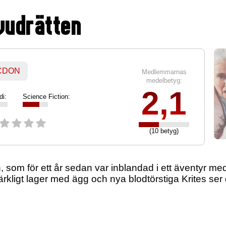
uvudrätten
 CDON
Medlemmarnas
medelbetyg:
2,1
i:
Science Fiction:
(10 betyg)
om för ett år sedan var inblandad i ett äventyr med K
rkligt lager med ägg och nya blodtörstiga Krites ser 