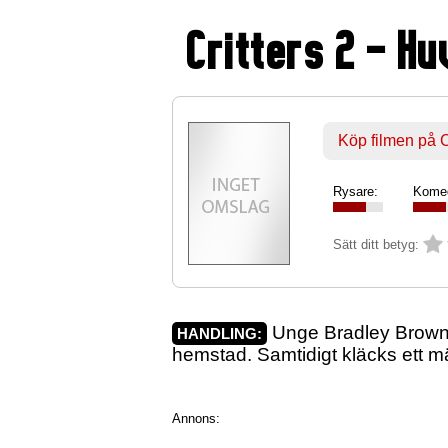
Critters 2 - H
Köp filmen på
Rysare:
Komed
Sätt ditt betyg:
Unge Bradley Brown, s
HANDLING:
hemstad. Samtidigt kläcks ett mä
Annons: