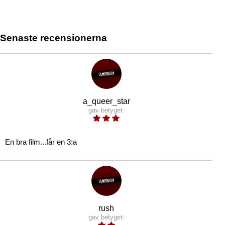
Senaste recensionerna
a_queer_star
gav betyget:
En bra film...får en 3:a
rush
gav betyget: