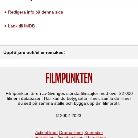
Redigera info på denna sida
Länk till IMDB
Uppföljare och/eller remakes:
Filmpunkten är en av Sveriges största filmsajter med över
22 000
filmer i databasen. Här kan du betygsätta filmer, samla de filmer
du sett på samma ställe och bygga upp din filmprofil.
© 2002-2023.
Actionfilmer
Dramafilmer
Komedier
Thrillerfilmer
Äventyrsfilmer
Barnfilmer