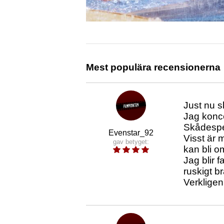
Mest populära recensionerna
Just nu sk
Jag konce
Skådespel
Evenstar_92
Visst är 
gav betyget:
kan bli o
Jag blir f
ruskigt br
Verklige