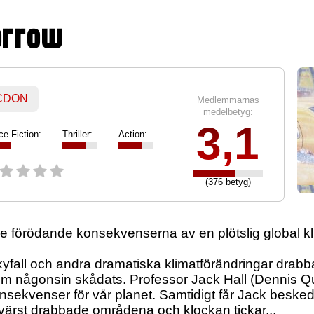
orrow
 CDON
Medlemmarnas
medelbetyg:
3,1
ce Fiction:
Thriller:
Action:
(376 betyg)
 förödande konsekvenserna av en plötslig global kl
yfall och andra dramatiska klimatförändringar drabbar
om någonsin skådats. Professor Jack Hall (Dennis
ekvenser för vår planet. Samtidigt får Jack besked
de värst drabbade områdena och klockan tickar...