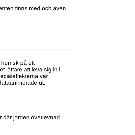
ementen finns med och även
r hemsk på ett
 lättare att leva sig in i
pecialeffekterna var
 dataanimerade ut.
r där jorden överlevnad