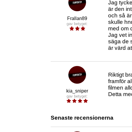
Jag tycke
är den in
och så är
Frallan89
skulle hn
gav betyget:
med om de
Jag vet i
säga de se
är värd at
Riktigt b
framför al
filmen all
kia_sniper
Detta med
gav betyget:
Senaste recensionerna