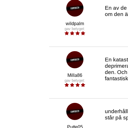
En av de 
om den är
wildpalm
gav betyget:
En katast
deprimeran
den. Och 
Milla86
fantastis
gav betyget:
underhåll
står på sp
Putte05