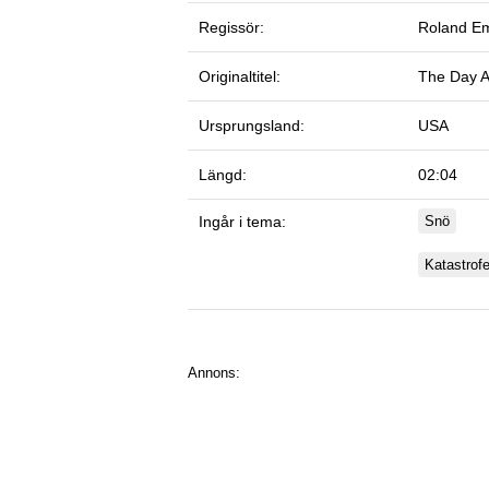
Regissör:
Roland E
Originaltitel:
The Day A
Ursprungsland:
USA
Längd:
02:04
Ingår i tema:
Snö
Katastrofe
Annons: