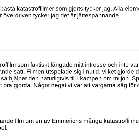
bästa katastroffilmer som gjorts tycker jag. Alla el
 överdriven tycker jag det är jättespännande.
roffilm som faktiskt fångade mitt intresse och inte va
de sätt. Filmen utspelade sig i nutid, vilket gjorde det
så hjälper den naturligtvis till i kampen om miljön. S
kt bra gjorda. Något negativt var att vargarna såg för
ande film om en av Emmerichs många katastroffilme
el.