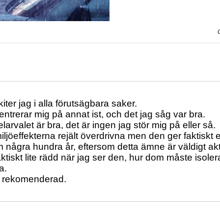
iter jag i alla förutsägbara saker.
ntrerar mig på annat ist, och det jag såg var bra.
arvalet är bra, det är ingen jag stör mig på eller så.
miljöeffekterna rejält överdrivna men den ger faktiskt 
m några hundra år, eftersom detta ämne är väldigt aktu
aktiskt lite rädd när jag ser den, hur dom måste isolera
a.
n rekomenderad.