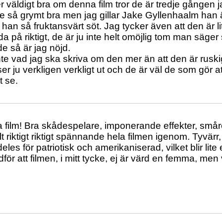
r väldigt bra om denna film tror de är tredje gången 
te så grymt bra men jag gillar Jake Gyllenhaalm han 
 han så fruktansvärt söt. Jag tycker även att den är l
da på riktigt, de är ju inte helt omöjlig tom man säger
 så är jag nöjd.
nte vad jag ska skriva om den mer än att den är rusk
r ju verkligen verkligt ut och de är väl de som gör att
t se.
ra film! Bra skådespelare, imponerande effekter, smår
lt riktigt riktigt spännande hela filmen igenom. Tyvärr,
deles för patriotisk och amerikaniserad, vilket blir li
för att filmen, i mitt tycke, ej är värd en femma, men 