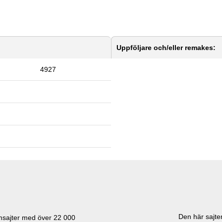
Uppföljare och/eller remakes:
4927
Den här sajten
lmsajter med över
22 000