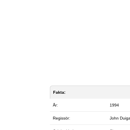
Fakta:
År:
1994
Regissör:
John Duig