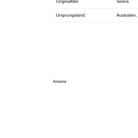
Originaltitel:
Sirens
Ursprungsland:
Australien,
Annons: