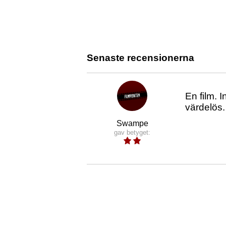
Senaste recensionerna
En film. 
värdelös.
Swampe
gav betyget: