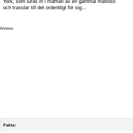
York, som luras in i maffian av en gammal mafioso
och trasslar till det ordentligt för sig...
Annons:
Fakta: