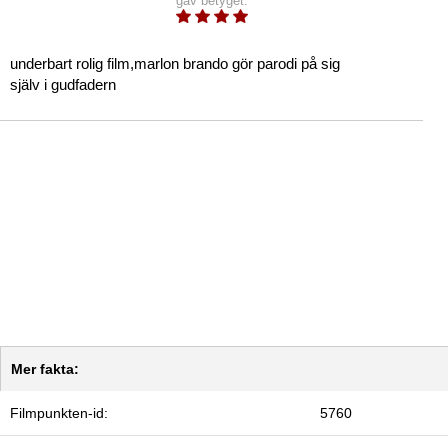
gav betyget:
underbart rolig film,marlon brando gör parodi på sig
själv i gudfadern
Mer fakta:
Filmpunkten-id:
5760