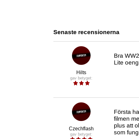
Senaste recensionerna
Bra WW2 
Lite oen
Hilts
gav betyget:
Första ha
filmen mer
plus att 
Czechflash
som funge
gav betyget: