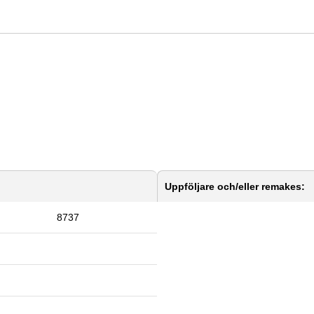
Uppföljare och/eller remakes:
8737