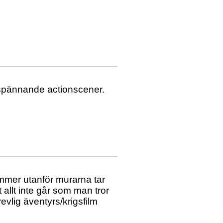
 spännande actionscener.
ommer utanför murarna tar
t allt inte går som man tror
evlig äventyrs/krigsfilm