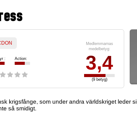
press
 CDON
Medlemmarnas
medelbetyg:
3,4
yr :
Action:
(9 betyg)
k krigsfånge, som under andra världskriget leder sin
inte så smidigt.