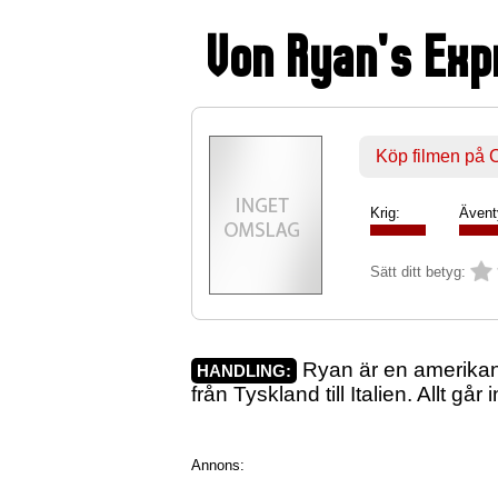
Von Ryan's Ex
Köp filmen på
Krig:
Ävent
Sätt ditt betyg:
Ryan är en amerikans
HANDLING:
från Tyskland till Italien. Allt går 
Annons: