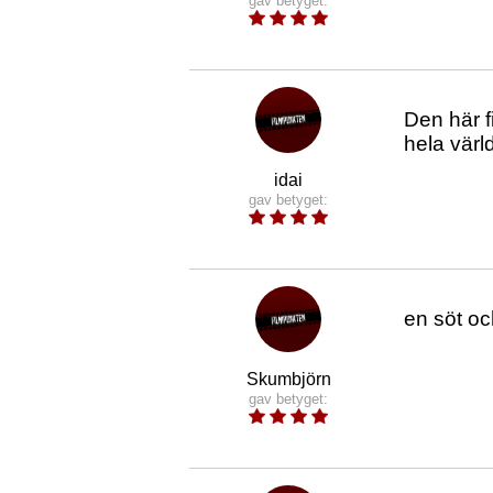
gav betyget:
Den här f
hela värl
idai
gav betyget:
en söt oc
Skumbjörn
gav betyget: