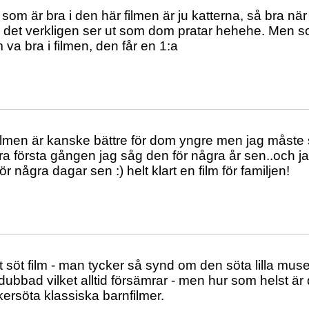
som är bra i den här filmen är ju katterna, så bra när 
å det verkligen ser ut som dom pratar hehehe. Men s
va bra i filmen, den får en 1:a
ilmen är kanske bättre för dom yngre men jag måste s
bra första gången jag såg den för några år sen..och j
r några dagar sen :) helt klart en film för familjen!
t söt film - man tycker så synd om den söta lilla muse
ubbad vilket alltid försämrar - men hur som helst ä
ckersöta klassiska barnfilmer.