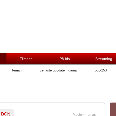
Filmtips
På bio
Streaming
Teman
Senaste uppdateringarna
Topp-250
 CDON
Medlemmarnas