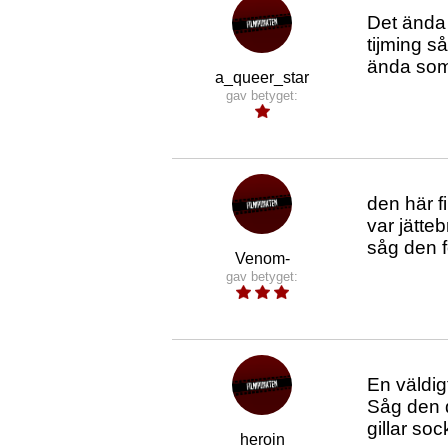
Det ända 
tijming s
ända som 
a_queer_star
gav betyget:
den här f
var jätte
såg den fö
Venom-
gav betyget:
En väldig
Såg den d
gillar so
heroin