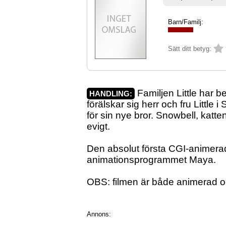
Barn/Familj:
Sätt ditt betyg:
Familjen Little har be
HANDLING:
förälskar sig herr och fru Littl
för sin nye bror. Snowbell, katten
evigt.
Den absolut första CGI-animerad
animationsprogrammet Maya.
OBS: filmen är både animerad oc
Annons: