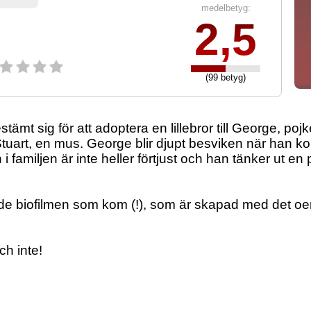
medelbetyg:
2,5
(99 betyg)
stämt sig för att adoptera en lillebror till George, p
e i Stuart, en mus. George blir djupt besviken när han
 i familjen är inte heller förtjust och han tänker ut en
e biofilmen som kom (!), som är skapad med det oerh
h inte!