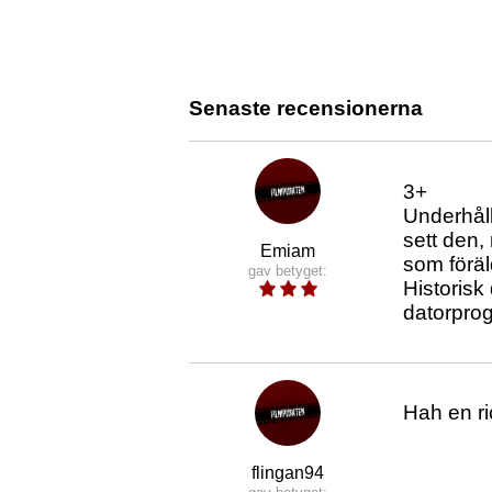
Senaste recensionerna
3+
Underhåll
sett den,
Emiam
som föräl
gav betyget:
Historisk
datorpro
Hah en ri
flingan94