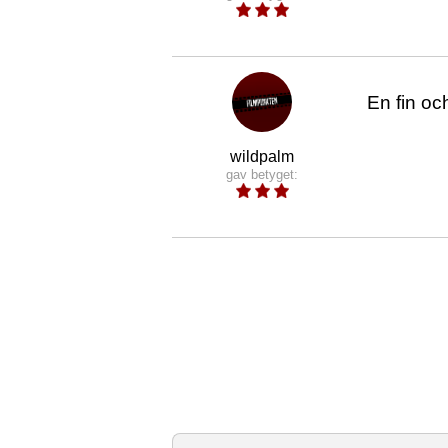
En fin oc
wildpalm
gav betyget: