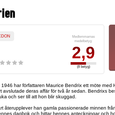
rien
 CDON
Medlemmarnas
medelbetyg:
2,9
(8 betyg)
 1946 har författaren Maurice Bendrix ett möte med H
t avslutade deras affär för två år sedan. Bendrixs bes
ka och ser till att hon blir skuggad.
art återupplever han gamla passionerade minnen från
ennes dagbok och hittar hennes anteckningar och ho