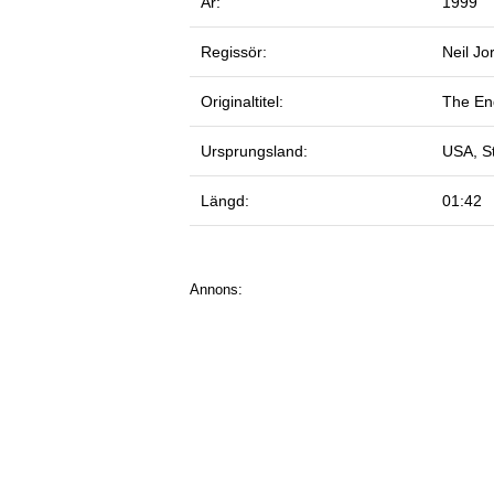
År:
1999
Regissör:
Neil Jo
Originaltitel:
The End
Ursprungsland:
USA, St
Längd:
01:42
Annons: