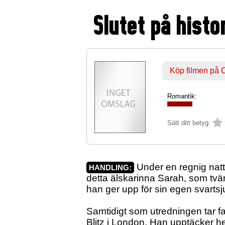
Slutet på histo
Köp filmen på
Romantik:
Sätt ditt betyg:
Under en regnig natt
HANDLING:
detta älskarinna Sarah, som tvär
han ger upp för sin egen svartsju
Samtidigt som utredningen tar f
Blitz i London. Han upptäcker h