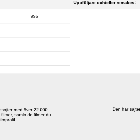
Uppföljare och/eller remakes:
995
Den här sajten
lmsajter med över
22 000
 filmer, samla de filmer du
lmprofil.