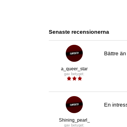
Senaste recensionerna
Bättre än
a_queer_star
gav betyget:
En intres
Shining_pearl_
gav betyget: