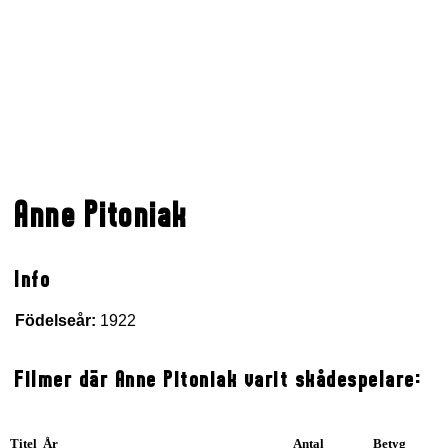
Anne Pitoniak
Info
Födelseår:
1922
Filmer där Anne Pitoniak varit skådespelare:
Titel År
Antal
Betyg