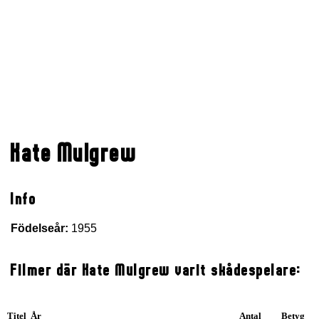
Kate Mulgrew
Info
Födelseår:
1955
Filmer där Kate Mulgrew varit skådespelare:
Titel År
Antal
Betyg