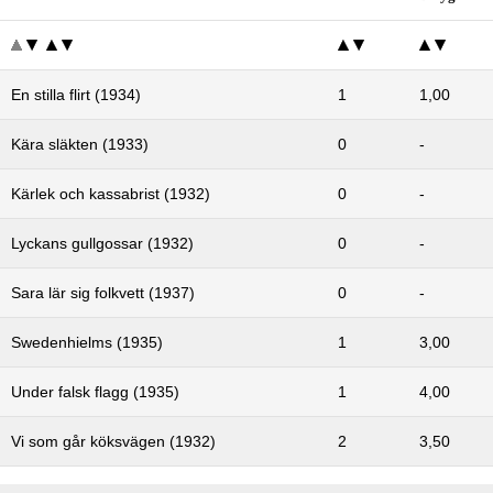
En stilla flirt (1934)
1
1,00
Kära släkten (1933)
0
-
Kärlek och kassabrist (1932)
0
-
Lyckans gullgossar (1932)
0
-
Sara lär sig folkvett (1937)
0
-
Swedenhielms (1935)
1
3,00
Under falsk flagg (1935)
1
4,00
Vi som går köksvägen (1932)
2
3,50