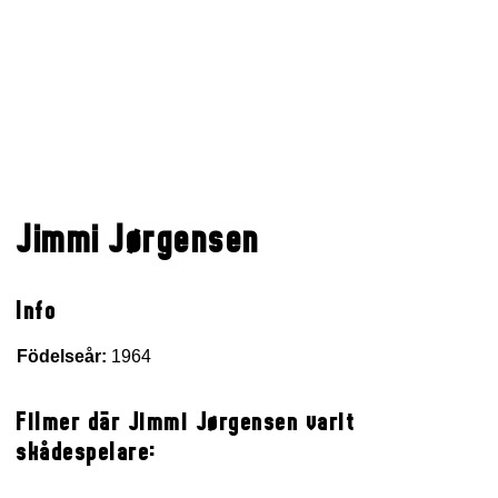
Jimmi Jørgensen
Info
Födelseår:
1964
Filmer där Jimmi Jørgensen varit
skådespelare: