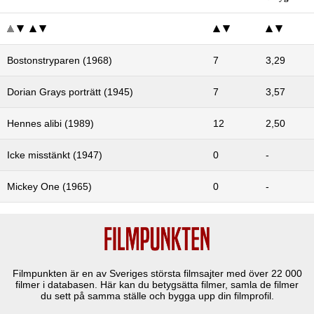
Bostonstryparen (1968)
7
3,29
Dorian Grays porträtt (1945)
7
3,57
Hennes alibi (1989)
12
2,50
Icke misstänkt (1947)
0
-
Mickey One (1965)
0
-
Filmpunkten är en av Sveriges största filmsajter med över
22 000
filmer i databasen. Här kan du betygsätta filmer, samla de filmer
du sett på samma ställe och bygga upp din filmprofil.