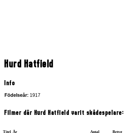
Hurd Hatfield
Info
Födelseår:
1917
Filmer där Hurd Hatfield varit skådespelare:
Titel År
Antal
Betyg