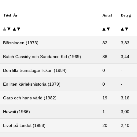
Titel År
Antal
Betyg
Blåsningen (1973)
82
3,83
Butch Cassidy och Sundance Kid (1969)
36
3,44
Den lilla trumslagarflickan (1984)
0
-
En liten kärlekshistoria (1979)
0
-
Garp och hans värld (1982)
19
3,16
Hawaii (1966)
1
3,00
Livet på landet (1988)
20
2,40