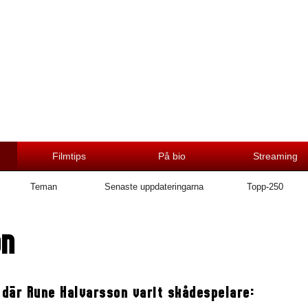
Filmtips
På bio
Streaming
Teman
Senaste uppdateringarna
Topp-250
on
 där Rune Halvarsson varit skådespelare: