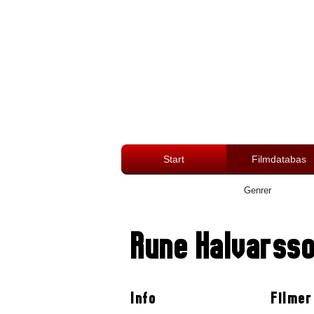
Start
Filmdatabas
Genrer
Rune Halvarss
Info
Filmer