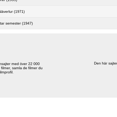
Näverlur (1971)
 tar semester (1947)
Den här sajten
lmsajter med över
22 000
 filmer, samla de filmer du
lmprofil.