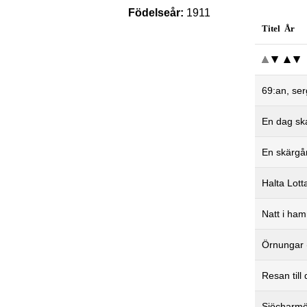
Födelseår:
1911
Titel År
69:an, se
En dag ska
En skärgå
Halta Lott
Natt i ha
Örnungar 
Resan till
Sjöcharmö