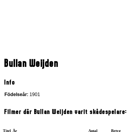
Bullan Weijden
Info
Födelseår:
1901
Filmer där Bullan Weijden varit skådespelare:
Titel År
Antal
Betyg