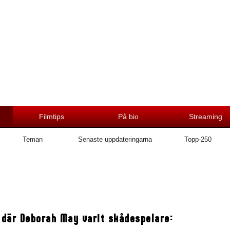
Filmtips
På bio
Streaming
Teman
Senaste uppdateringarna
Topp-250
 där Deborah May varit skådespelare: