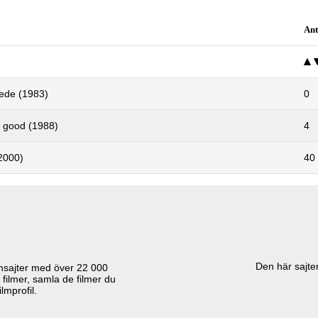
Ant
rede (1983)
0
 good (1988)
4
2000)
40
Den här sajten
lmsajter med över
22 000
 filmer, samla de filmer du
lmprofil.