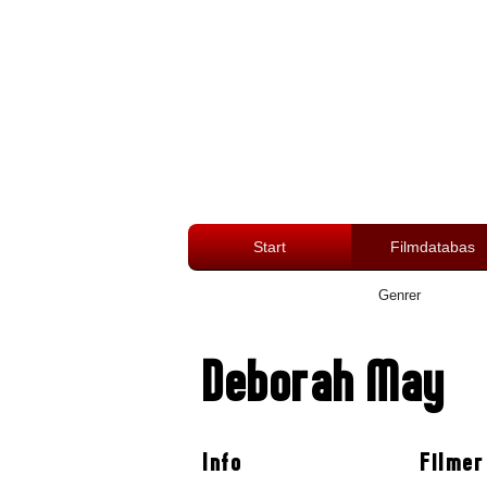
Start
Filmdatabas
Genrer
Deborah May
Info
Filmer