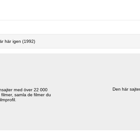
är här igen (1992)
Den här sajten
lmsajter med över
22 000
 filmer, samla de filmer du
lmprofil.