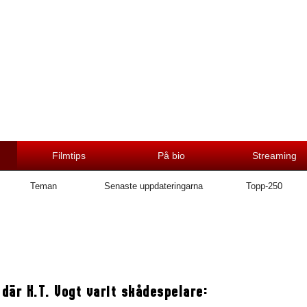
Filmtips
På bio
Streaming
Teman
Senaste uppdateringarna
Topp-250
 där K.T. Vogt varit skådespelare: