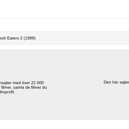
esh Eaters 2 (1988)
Den här sajten
lmsajter med över
22 000
 filmer, samla de filmer du
lmprofil.