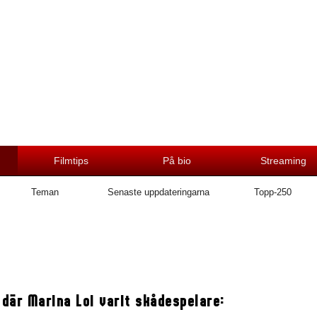
Filmtips
På bio
Streaming
Teman
Senaste uppdateringarna
Topp-250
 där Marina Loi varit skådespelare: