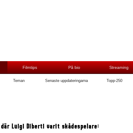
Filmtips
På bio
Streaming
Teman
Senaste uppdateringarna
Topp-250
 där Luigi Diberti varit skådespelare: