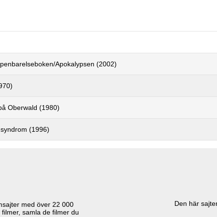
ppenbarelseboken/Apokalypsen (2002)
970)
 på Oberwald (1980)
 syndrom (1996)
Den här sajten
lmsajter med över
22 000
 filmer, samla de filmer du