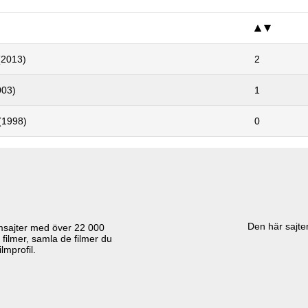
(2013)
2
003)
1
 (1998)
0
Den här sajten
lmsajter med över
22 000
 filmer, samla de filmer du
lmprofil.