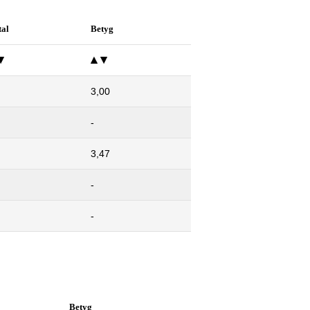
tal
Betyg
3,00
-
3,47
-
-
Betyg