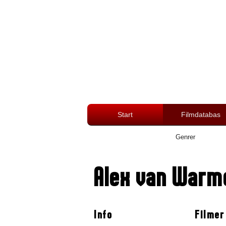
Start
Filmdatabas
Genrer
Alex van War
Info
Filmer