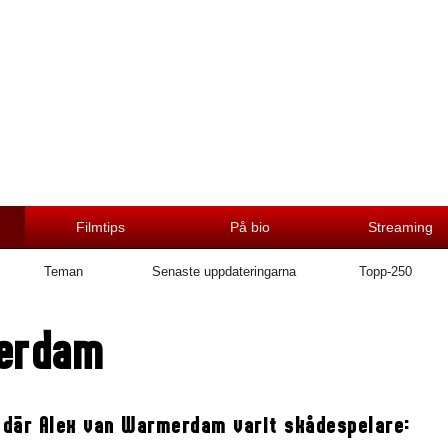
Filmtips
På bio
Streaming
Teman
Senaste uppdateringarna
Topp-250
merdam
 där Alex van Warmerdam varit skådespelare: