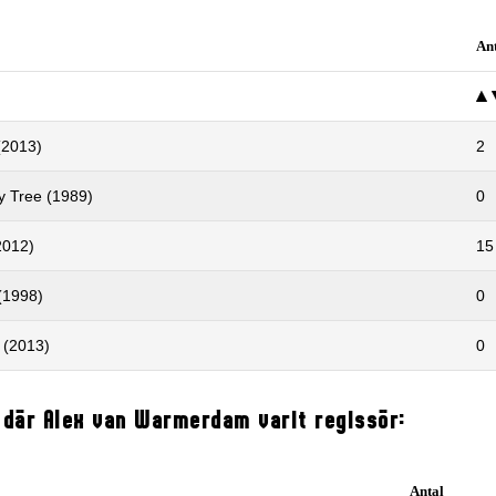
An
(2013)
2
y Tree (1989)
0
2012)
15
 (1998)
0
 (2013)
0
 där Alex van Warmerdam varit regissör:
Antal