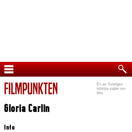
En av Sveriges
största sajter om
film.
Gloria Carlin
Info