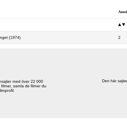
Antal
gänget (1974)
2
Den här sajten
lmsajter med över
22 000
 filmer, samla de filmer du
lmprofil.