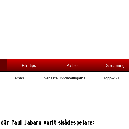
Filmtips
På bio
Streaming
Teman
Senaste uppdateringarna
Topp-250
 där Paul Jabara varit skådespelare: