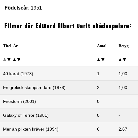
Födelseår:
1951
Filmer där Edward Albert varit skådespelare:
Titel År
Antal
Betyg
40 karat (1973)
1
1,00
En grekisk skeppsredare (1978)
2
1,00
Firestorm (2001)
0
-
Galaxy of Terror (1981)
0
-
Mer än plikten kräver (1994)
6
2,67