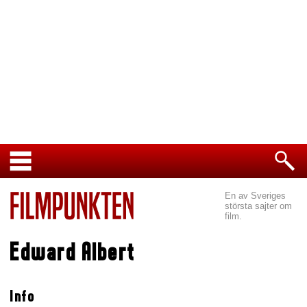
En av Sveriges
största sajter om
film.
Edward Albert
Info