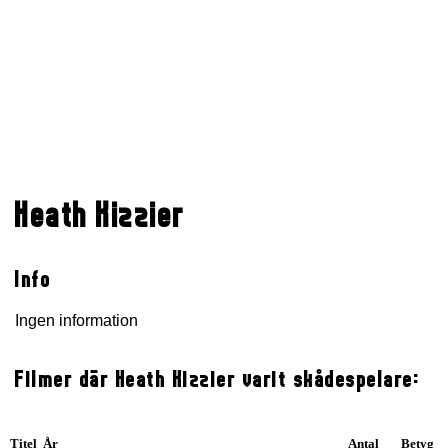
Heath Kizzier
Info
Ingen information
Filmer där Heath Kizzier varit skådespelare:
Titel År
Antal
Betyg