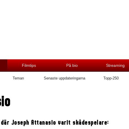
Filmtips
På bio
Streaming
Teman
Senaste uppdateringarna
Topp-250
io
 där Joseph Attanasio varit skådespelare: