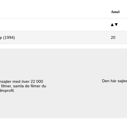
Antal
p (1994)
20
Den här sajten
lmsajter med över
22 000
 filmer, samla de filmer du
lmprofil.