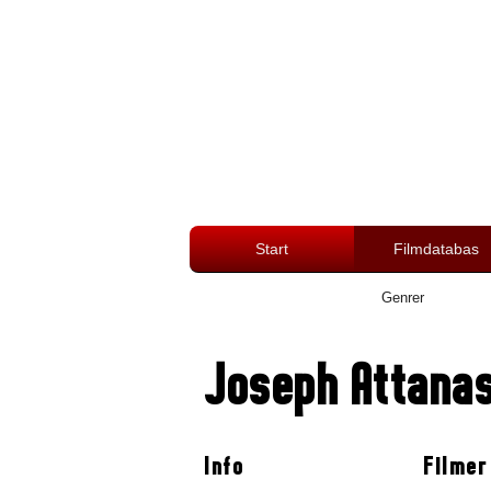
Start
Filmdatabas
Genrer
Joseph Attanas
Info
Filmer