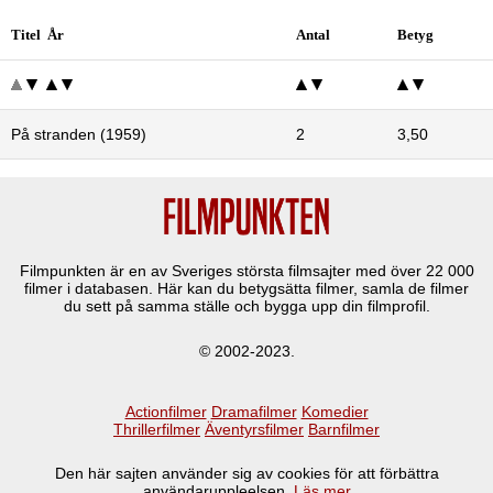
Titel År
Antal
Betyg
På stranden (1959)
2
3,50
Filmpunkten är en av Sveriges största filmsajter med över
22 000
filmer i databasen. Här kan du betygsätta filmer, samla de filmer
du sett på samma ställe och bygga upp din filmprofil.
© 2002-2023.
Actionfilmer
Dramafilmer
Komedier
Thrillerfilmer
Äventyrsfilmer
Barnfilmer
Den här sajten använder sig av cookies för att förbättra
användaruppleelsen.
Läs mer