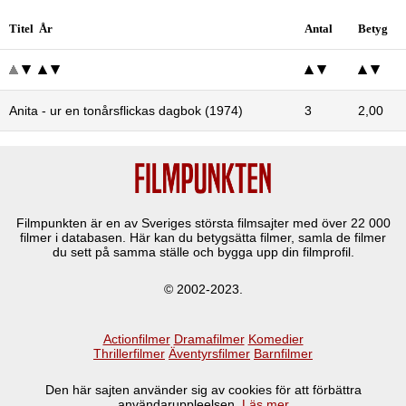
Titel År
Antal
Betyg
Anita - ur en tonårsflickas dagbok (1974)
3
2,00
Filmpunkten är en av Sveriges största filmsajter med över
22 000
filmer i databasen. Här kan du betygsätta filmer, samla de filmer
du sett på samma ställe och bygga upp din filmprofil.
© 2002-2023.
Actionfilmer
Dramafilmer
Komedier
Thrillerfilmer
Äventyrsfilmer
Barnfilmer
Den här sajten använder sig av cookies för att förbättra
användaruppleelsen.
Läs mer