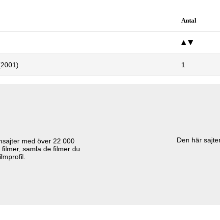
Antal
(2001)
1
Den här sajten
lmsajter med över
22 000
 filmer, samla de filmer du
lmprofil.