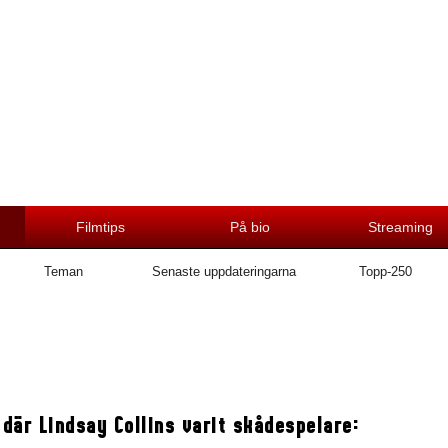
Filmtips
På bio
Streaming
Teman
Senaste uppdateringarna
Topp-250
 där Lindsay Collins varit skådespelare: