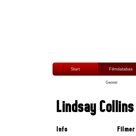
Start
Filmdatabas
Genrer
Lindsay Collins
Info
Filmer