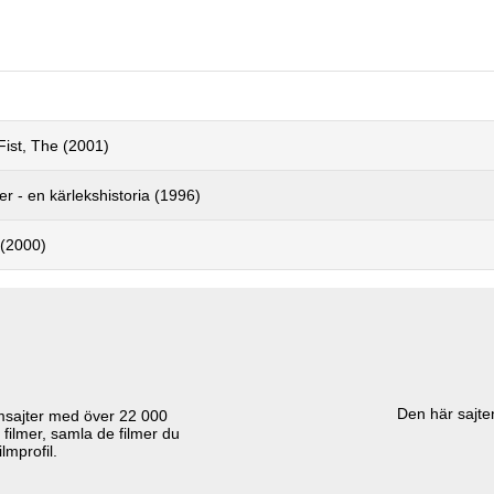
ist, The (2001)
r - en kärlekshistoria (1996)
 (2000)
Den här sajten
lmsajter med över
22 000
 filmer, samla de filmer du
lmprofil.