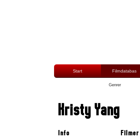
Start
Filmdatabas
Genrer
Kristy Yang
Info
Filmer