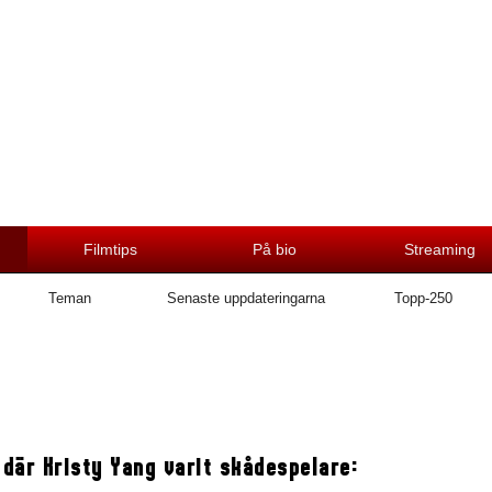
Filmtips
På bio
Streaming
Teman
Senaste uppdateringarna
Topp-250
 där Kristy Yang varit skådespelare: