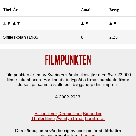
Titel År
Antal
Betyg
Snilleskolan (1985)
8
2,25
Filmpunkten är en av Sveriges största filmsajter med över
22 000
filmer i databasen. Här kan du betygsätta filmer, samla de filmer
du sett på samma ställe och bygga upp din filmprofil.
© 2002-2023.
Actionfilmer
Dramafilmer
Komedier
Thrillerfilmer
Äventyrsfilmer
Barnfilmer
Den här sajten använder sig av cookies för att förbättra
användaruppleelsen.
Läs mer