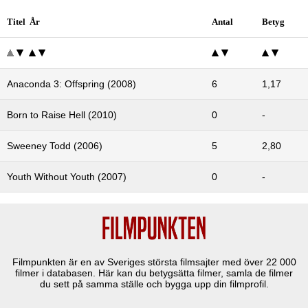
Titel År
Antal
Betyg
Anaconda 3: Offspring (2008)
6
1,17
Born to Raise Hell (2010)
0
-
Sweeney Todd (2006)
5
2,80
Youth Without Youth (2007)
0
-
Filmpunkten är en av Sveriges största filmsajter med över
22 000
filmer i databasen. Här kan du betygsätta filmer, samla de filmer
du sett på samma ställe och bygga upp din filmprofil.