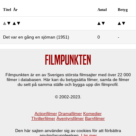
Titel År
Antal
Betyg
Det var en gång en sjöman (1951)
0
-
Filmpunkten är en av Sveriges största filmsajter med över
22 000
filmer i databasen. Här kan du betygsätta filmer, samla de filmer
du sett på samma ställe och bygga upp din filmprofil.
© 2002-2023.
Actionfilmer
Dramafilmer
Komedier
Thrillerfilmer
Äventyrsfilmer
Barnfilmer
Den här sajten använder sig av cookies för att förbättra
användaruppleelsen.
Läs mer