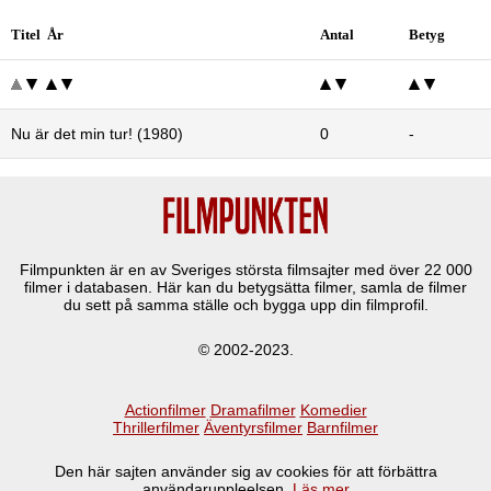
Titel År
Antal
Betyg
Nu är det min tur! (1980)
0
-
Filmpunkten är en av Sveriges största filmsajter med över
22 000
filmer i databasen. Här kan du betygsätta filmer, samla de filmer
du sett på samma ställe och bygga upp din filmprofil.
© 2002-2023.
Actionfilmer
Dramafilmer
Komedier
Thrillerfilmer
Äventyrsfilmer
Barnfilmer
Den här sajten använder sig av cookies för att förbättra
användaruppleelsen.
Läs mer