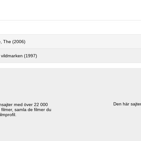
e, The (2006)
n vildmarken (1997)
Den här sajten
lmsajter med över
22 000
 filmer, samla de filmer du
lmprofil.