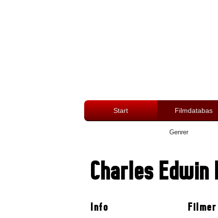
Start
Filmdatabas
Genrer
Charles Edwin 
Info
Filmer