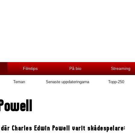
Filmtips
På bio
Streaming
Teman
Senaste uppdateringarna
Topp-250
Powell
 där Charles Edwin Powell varit skådespelare: