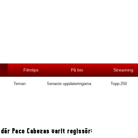
Filmtips
På bio
Streaming
Teman
Senaste uppdateringarna
Topp-250
 där Paco Cabezas varit regissör: