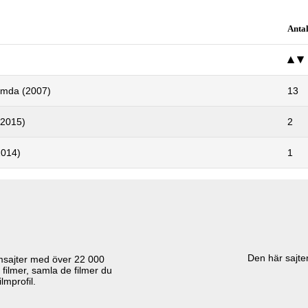
Anta
ömda (2007)
13
(2015)
2
2014)
1
Den här sajten
lmsajter med över
22 000
 filmer, samla de filmer du
lmprofil.