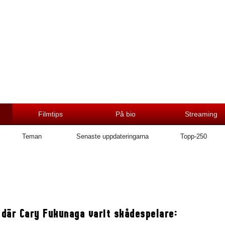
Filmtips
På bio
Streaming
Teman
Senaste uppdateringarna
Topp-250
 där Cary Fukunaga varit skådespelare: