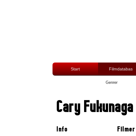
Start
Filmdatabas
Genrer
Cary Fukunaga
Info
Filmer