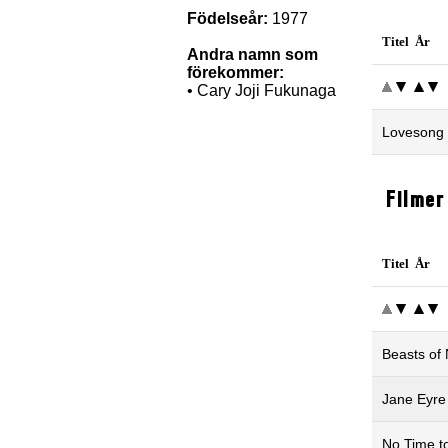
Födelseår:
1977
Titel År
Andra namn som
förekommer:
• Cary Joji Fukunaga
Lovesong 
Filmer
Titel År
Beasts of
Jane Eyre
No Time t