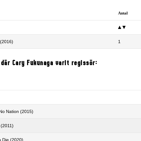
Antal
(2016)
1
 där Cary Fukunaga varit regissör:
 No Nation (2015)
 (2011)
o Die (2020)