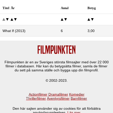
Titel År
Antal
Betyg
What If (2013)
6
3,00
Filmpunkten är en av Sveriges största filmsajter med över
22 000
filmer i databasen. Här kan du betygsätta filmer, samla de filmer
du sett på samma ställe och bygga upp din filmprofil.
© 2002-2023.
Actionfilmer
Dramafilmer
Komedier
Thrillerfilmer
Äventyrsfilmer
Barnfilmer
Den här sajten använder sig av cookies för att förbättra
användaruppleelsen.
Läs mer