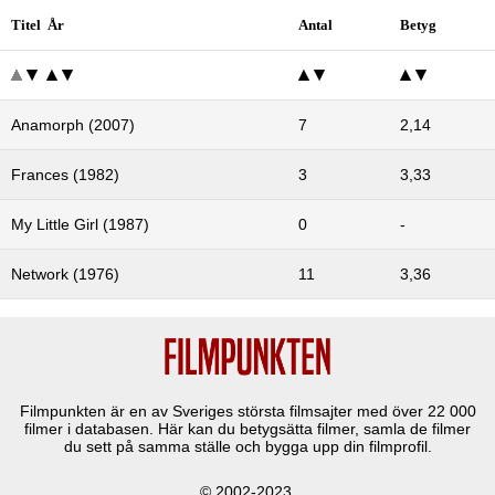
Titel År
Antal
Betyg
Anamorph (2007)
7
2,14
Frances (1982)
3
3,33
My Little Girl (1987)
0
-
Network (1976)
11
3,36
Filmpunkten är en av Sveriges största filmsajter med över
22 000
filmer i databasen. Här kan du betygsätta filmer, samla de filmer
du sett på samma ställe och bygga upp din filmprofil.
© 2002-2023.