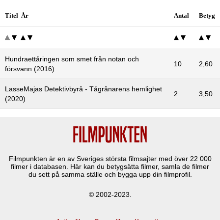
Titel År
Antal
Betyg
Hundraettåringen som smet från notan och
10
2,60
försvann (2016)
LasseMajas Detektivbyrå - Tågrånarens hemlighet
2
3,50
(2020)
Filmpunkten är en av Sveriges största filmsajter med över
22 000
filmer i databasen. Här kan du betygsätta filmer, samla de filmer
du sett på samma ställe och bygga upp din filmprofil.
© 2002-2023.