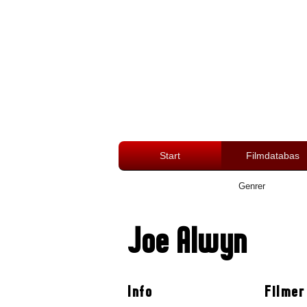
Start
Filmdatabas
Genrer
Joe Alwyn
Info
Filmer