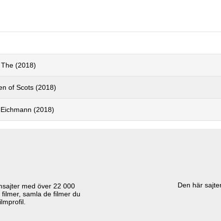
, The (2018)
n of Scots (2018)
 Eichmann (2018)
Den här sajten
lmsajter med över
22 000
 filmer, samla de filmer du
lmprofil.