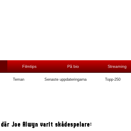
Filmtips
På bio
Streaming
Teman
Senaste uppdateringarna
Topp-250
 där Joe Alwyn varit skådespelare: