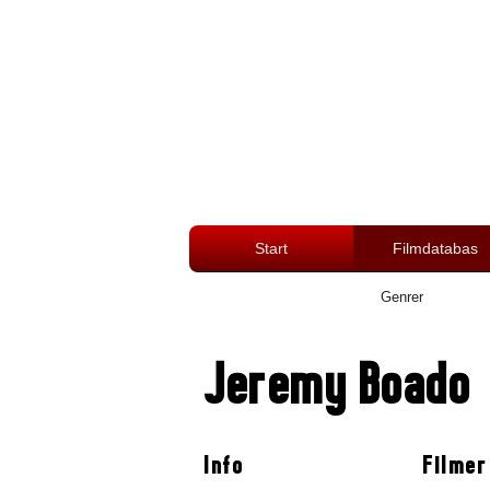
Start
Filmdatabas
Genrer
Jeremy Boado
Info
Filmer