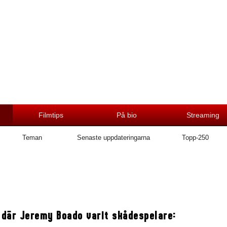
Filmtips
På bio
Streaming
Teman
Senaste uppdateringarna
Topp-250
 där Jeremy Boado varit skådespelare: