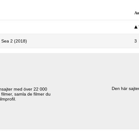
An
 Sea 2 (2018)
3
Den här sajten
lmsajter med över
22 000
 filmer, samla de filmer du
lmprofil.