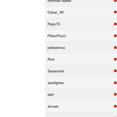
Norman Bates
Oskar_90
Peps75
PiktorPucci
potissimus
Rick
Savannah
starfighter
stef
struwe