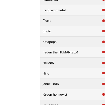
freddyvonmetal
Fruxo
gbgto
hatapepsi
heden the HUMANIZER
Helle85
Hilts
janne lindh
jörgen holmqvist
kia_sniper