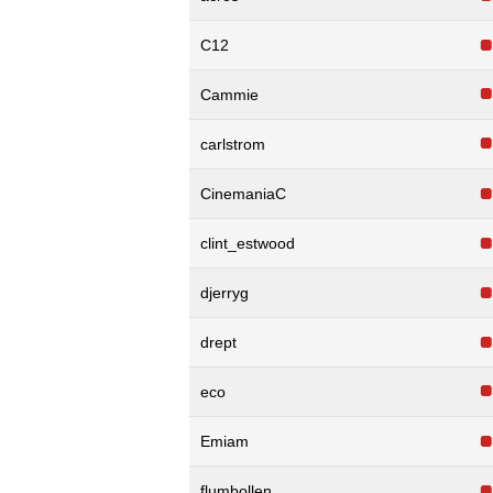
C12
Cammie
carlstrom
CinemaniaC
clint_estwood
djerryg
drept
eco
Emiam
flumbollen