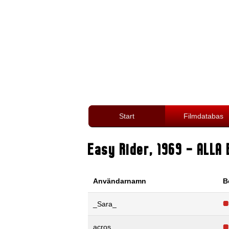
Start
Filmdatabas
Easy Rider
,
1969
- ALLA 
Användarnamn
B
_Sara_
acros