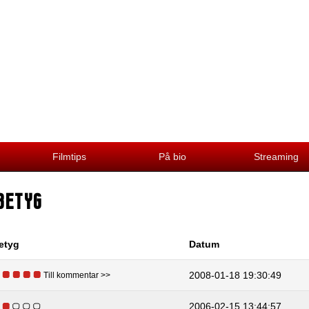
Filmtips
På bio
Streaming
BETYG
etyg
Datum
2008-01-18 19:30:49
Till kommentar >>
2006-02-15 13:44:57